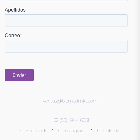
ventas@biomedmkt.com
+52 (55) 6144 6251
•
•
Facebook
Instagram
Linkedin