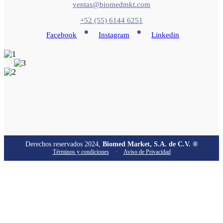
ventas@biomedmkt.com
+52 (55) 6144 6251
•
•
Facebook
Instagram
Linkedin
Derechos reservados 2024,
Biomed Market, S.A. de C.V. ®
Términos y condiciones
·
Aviso de Privacidad