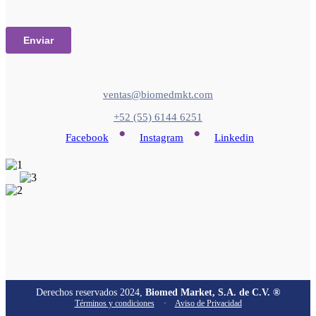
ventas@biomedmkt.com
+52 (55) 6144 6251
•
•
Facebook
Instagram
Linkedin
Derechos reservados 2024,
Biomed Market, S.A. de C.V. ®
Términos y condiciones
·
Aviso de Privacidad