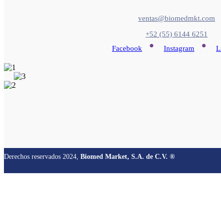
ventas@biomedmkt.com
+52 (55) 6144 6251
•
•
Facebook
Instagram
L
Derechos reservados 2024,
Biomed Market, S.A. de C.V. ®