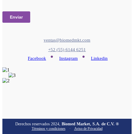
ventas@biomedmkt.com
+52 (55) 6144 6251
•
•
Facebook
Instagram
Linkedin
Derechos reservados 2024,
Biomed Market, S.A. de C.V. ®
Términos y condiciones
·
Aviso de Privacidad