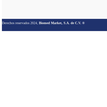
Derechos reservados 2024,
Biomed Market, S.A. de C.V. ®