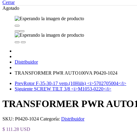
Cerrar
Agotado
Distribuidor
TRANSFORMER PWR AUTO100VA P0420-1024
Prev
Rotor F-35-30-17 verp.(10Hüls) <i>5702705004</i>
Siguiente
SCREW TILT 3/8 <i>M1053-0220</i>
TRANSFORMER PWR AUTO1
SKU:
P0420-1024
Categoría:
Distribuidor
$
111.28
USD