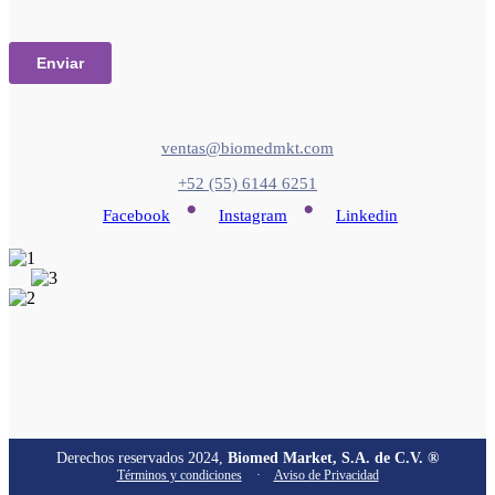
ventas@biomedmkt.com
+52 (55) 6144 6251
•
•
Facebook
Instagram
Linkedin
Derechos reservados 2024,
Biomed Market, S.A. de C.V. ®
Términos y condiciones
·
Aviso de Privacidad