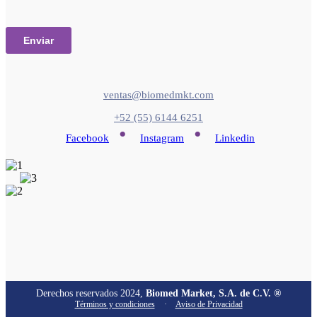
ventas@biomedmkt.com
+52 (55) 6144 6251
•
•
Facebook
Instagram
Linkedin
Derechos reservados 2024,
Biomed Market, S.A. de C.V. ®
Términos y condiciones
·
Aviso de Privacidad