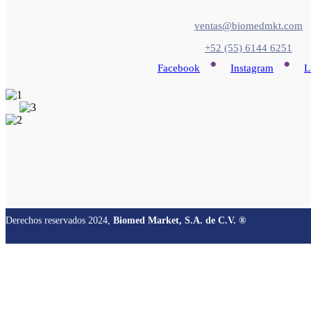
ventas@biomedmkt.com
+52 (55) 6144 6251
•
•
Facebook
Instagram
L
Derechos reservados 2024,
Biomed Market, S.A. de C.V. ®