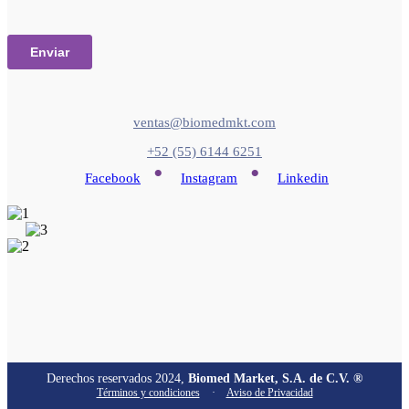
ventas@biomedmkt.com
+52 (55) 6144 6251
•
•
Facebook
Instagram
Linkedin
Derechos reservados 2024,
Biomed Market, S.A. de C.V. ®
Términos y condiciones
·
Aviso de Privacidad