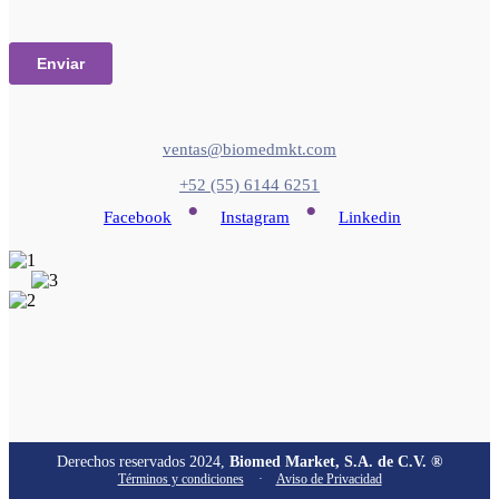
ventas@biomedmkt.com
+52 (55) 6144 6251
•
•
Facebook
Instagram
Linkedin
Derechos reservados 2024,
Biomed Market, S.A. de C.V. ®
Términos y condiciones
·
Aviso de Privacidad