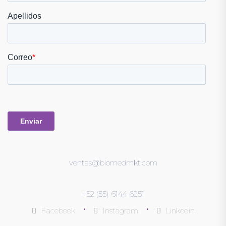
ventas@biomedmkt.com
+52 (55) 6144 6251
•
•
Facebook
Instagram
Linkedin