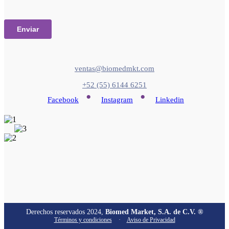
ventas@biomedmkt.com
+52 (55) 6144 6251
•
•
Facebook
Instagram
Linkedin
Derechos reservados 2024,
Biomed Market, S.A. de C.V. ®
Términos y condiciones
·
Aviso de Privacidad