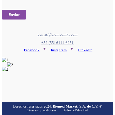
ventas@biomedmkt.com
+52 (55) 6144 6251
•
•
Facebook
Instagram
Linkedin
Derechos reservados 2024,
Biomed Market, S.A. de C.V. ®
Términos y condiciones
·
Aviso de Privacidad