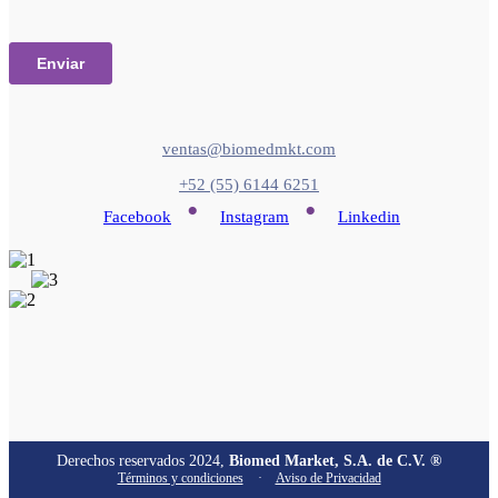
ventas@biomedmkt.com
+52 (55) 6144 6251
•
•
Facebook
Instagram
Linkedin
Derechos reservados 2024,
Biomed Market, S.A. de C.V. ®
Términos y condiciones
·
Aviso de Privacidad