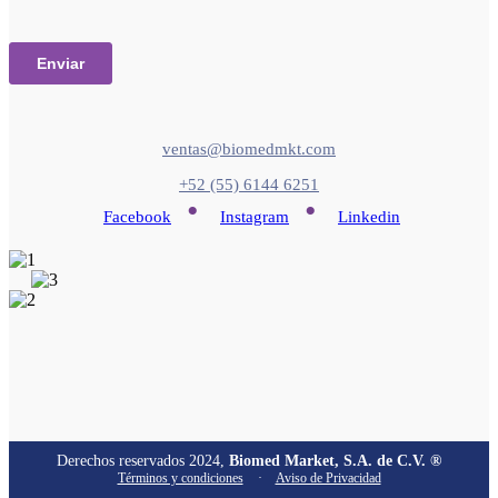
ventas@biomedmkt.com
+52 (55) 6144 6251
•
•
Facebook
Instagram
Linkedin
Derechos reservados 2024,
Biomed Market, S.A. de C.V. ®
Términos y condiciones
·
Aviso de Privacidad