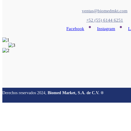
ventas@biomedmkt.com
+52 (55) 6144 6251
•
•
Facebook
Instagram
L
Derechos reservados 2024,
Biomed Market, S.A. de C.V. ®