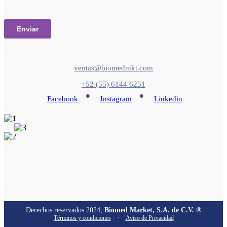
ventas@biomedmkt.com
+52 (55) 6144 6251
•
•
Facebook
Instagram
Linkedin
Derechos reservados 2024,
Biomed Market, S.A. de C.V. ®
Términos y condiciones
·
Aviso de Privacidad