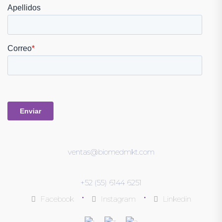
ventas@biomedmkt.com
+52 (55) 6144 6251
•
•
Facebook
Instagram
Linkedin