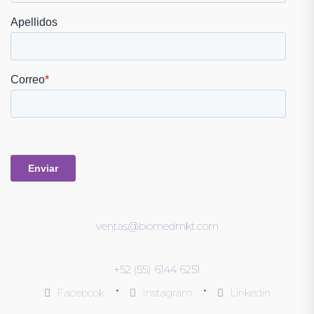
ventas@biomedmkt.com
+52 (55) 6144 6251
•
•
Facebook
Instagram
Linkedin