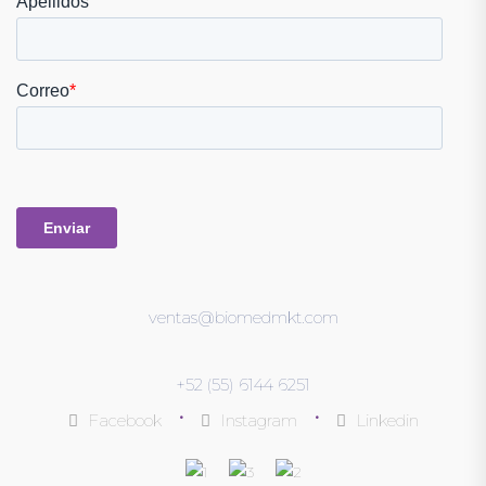
ventas@biomedmkt.com
+52 (55) 6144 6251
•
•
Facebook
Instagram
Linkedin