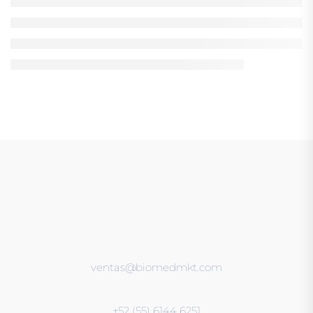
ventas@biomedmkt.com
+52 (55) 6144 6251