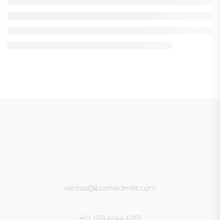
ventas@biomedmkt.com
+52 (55) 6144 6251