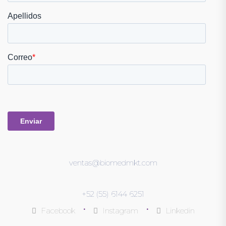
ventas@biomedmkt.com
+52 (55) 6144 6251
•
•
Facebook
Instagram
Linkedin