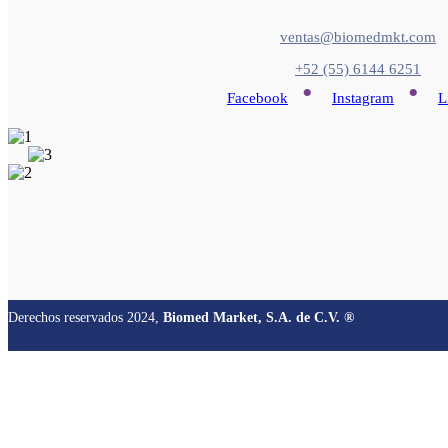
ventas@biomedmkt.com
+52 (55) 6144 6251
•
•
Facebook
Instagram
L
Derechos reservados 2024,
Biomed Market, S.A. de C.V. ®