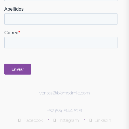
ventas@biomedmkt.com
+52 (55) 6144 6251
•
•
Facebook
Instagram
Linkedin