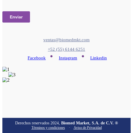
ventas@biomedmkt.com
+52 (55) 6144 6251
•
•
Facebook
Instagram
Linkedin
Derechos reservados 2024,
Biomed Market, S.A. de C.V. ®
Términos y condiciones
·
Aviso de Privacidad