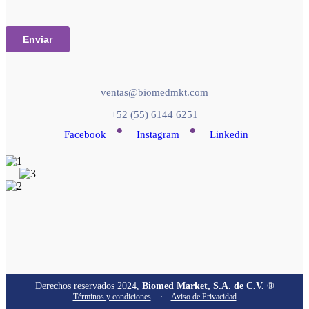
ventas@biomedmkt.com
+52 (55) 6144 6251
•
•
Facebook
Instagram
Linkedin
Derechos reservados 2024,
Biomed Market, S.A. de C.V. ®
Términos y condiciones
·
Aviso de Privacidad