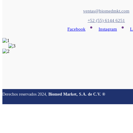
ventas@biomedmkt.com
+52 (55) 6144 6251
•
•
Facebook
Instagram
L
Derechos reservados 2024,
Biomed Market, S.A. de C.V. ®