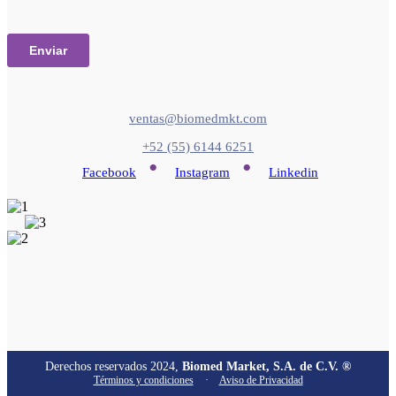
ventas@biomedmkt.com
+52 (55) 6144 6251
•
•
Facebook
Instagram
Linkedin
Derechos reservados 2024,
Biomed Market, S.A. de C.V. ®
Términos y condiciones
·
Aviso de Privacidad