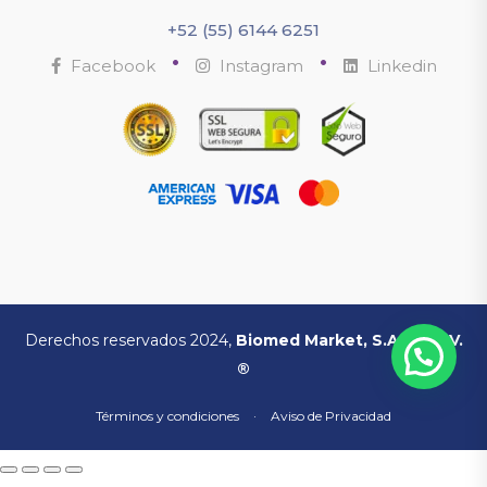
+52 (55) 6144 6251
•
•
Facebook
Instagram
Linkedin
Derechos reservados 2024,
Biomed Market, S.A. de C.V.
®
Términos y condiciones
·
Aviso de Privacidad