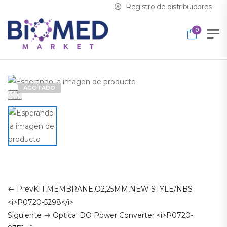
Registro de distribuidores
0
AGOTADO
Distribuidor
FIBRA-CEL DISKS (50 GRAM PACK) M1292-9984
Prev
KIT,MEMBRANE,O2,25MM,NEW STYLE/NBS
<i>P0720-5298</i>
Siguiente
Optical DO Power Converter <i>P0720-