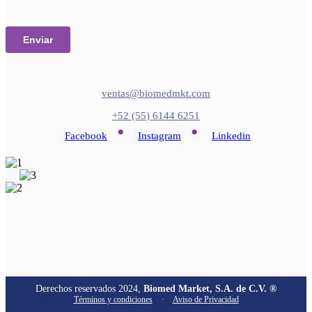
ventas@biomedmkt.com
+52 (55) 6144 6251
•
•
Facebook
Instagram
Linkedin
Derechos reservados 2024,
Biomed Market, S.A. de C.V. ®
Términos y condiciones
·
Aviso de Privacidad