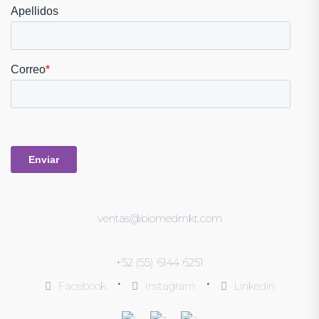
ventas@biomedmkt.com
+52 (55) 6144 6251
•
•
Facebook
Instagram
Linkedin