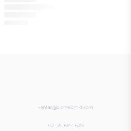
ventas@biomedmkt.com
+52 (55) 6144 6251