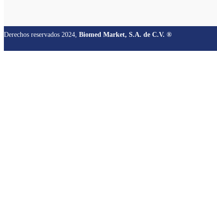
Derechos reservados 2024,
Biomed Market, S.A. de C.V. ®