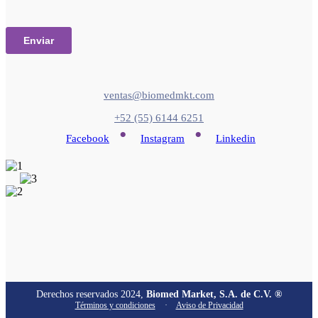
ventas@biomedmkt.com
+52 (55) 6144 6251
•
•
Facebook
Instagram
Linkedin
Derechos reservados 2024,
Biomed Market, S.A. de C.V. ®
Términos y condiciones
·
Aviso de Privacidad