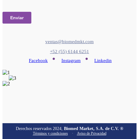
ventas@biomedmkt.com
+52 (55) 6144 6251
•
•
Facebook
Instagram
Linkedin
Derechos reservados 2024,
Biomed Market, S.A. de C.V. ®
Términos y condiciones
·
Aviso de Privacidad