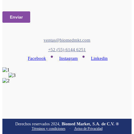
ventas@biomedmkt.com
+52 (55) 6144 6251
•
•
Facebook
Instagram
Linkedin
Derechos reservados 2024,
Biomed Market, S.A. de C.V. ®
Términos y condiciones
·
Aviso de Privacidad