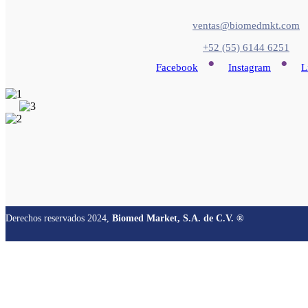
ventas@biomedmkt.com
+52 (55) 6144 6251
•
•
Facebook
Instagram
L
Derechos reservados 2024,
Biomed Market, S.A. de C.V. ®