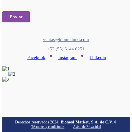
ventas@biomedmkt.com
+52 (55) 6144 6251
•
•
Facebook
Instagram
Linkedin
Derechos reservados 2024,
Biomed Market, S.A. de C.V. ®
Términos y condiciones
·
Aviso de Privacidad