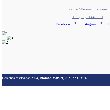
ventas@biomedmkt.com
+52 (55) 6144 6251
•
•
Facebook
Instagram
L
Derechos reservados 2024,
Biomed Market, S.A. de C.V. ®