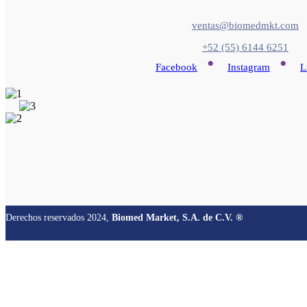
ventas@biomedmkt.com
+52 (55) 6144 6251
•
•
Facebook
Instagram
L
Derechos reservados 2024,
Biomed Market, S.A. de C.V. ®