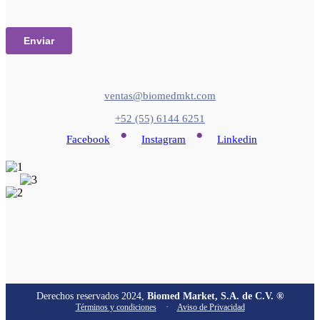
ventas@biomedmkt.com
+52 (55) 6144 6251
•
•
Facebook
Instagram
Linkedin
Derechos reservados 2024,
Biomed Market, S.A. de C.V. ®
Términos y condiciones
·
Aviso de Privacidad