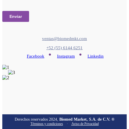
ventas@biomedmkt.com
+52 (55) 6144 6251
•
•
Facebook
Instagram
Linkedin
Derechos reservados 2024,
Biomed Market, S.A. de C.V. ®
Términos y condiciones
·
Aviso de Privacidad