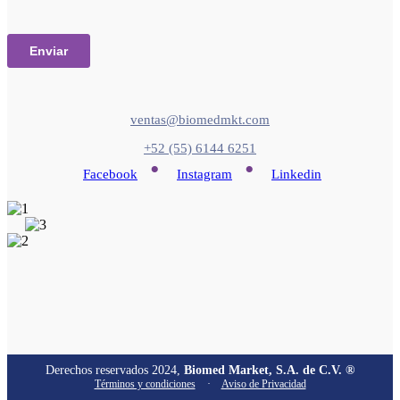
ventas@biomedmkt.com
+52 (55) 6144 6251
•
•
Facebook
Instagram
Linkedin
Derechos reservados 2024,
Biomed Market, S.A. de C.V. ®
Términos y condiciones
·
Aviso de Privacidad