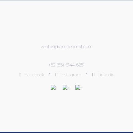
ventas@biomedmkt.com
+52 (55) 6144 6251
•
•
Facebook
Instagram
Linkedin