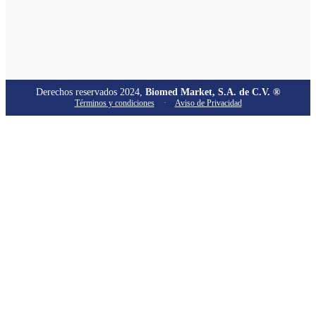
Derechos reservados 2024,
Biomed Market, S.A. de C.V. ®
Términos y condiciones
·
Aviso de Privacidad