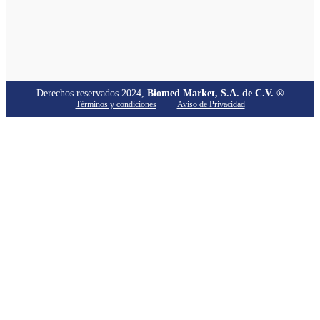
Derechos reservados 2024,
Biomed Market, S.A. de C.V. ®
Términos y condiciones
·
Aviso de Privacidad