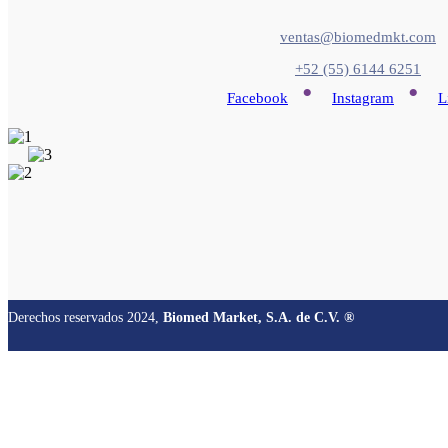
ventas@biomedmkt.com
+52 (55) 6144 6251
•
•
Facebook
Instagram
L
Derechos reservados 2024,
Biomed Market, S.A. de C.V. ®