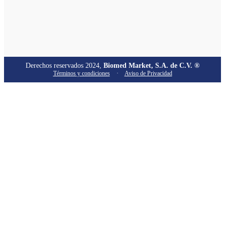
Derechos reservados 2024,
Biomed Market, S.A. de C.V. ®
Términos y condiciones
·
Aviso de Privacidad